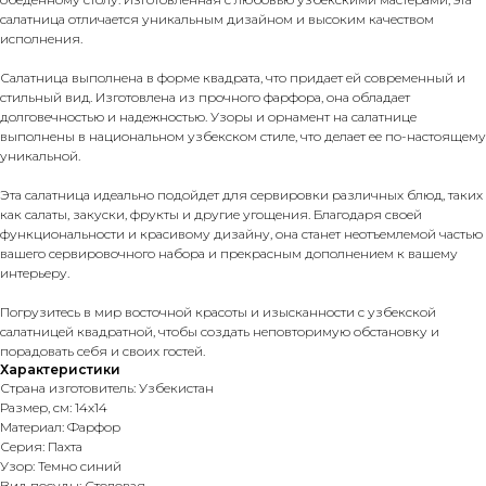
салатница отличается уникальным дизайном и высоким качеством
исполнения.
Салатница выполнена в форме квадрата, что придает ей современный и
стильный вид. Изготовлена из прочного фарфора, она обладает
долговечностью и надежностью. Узоры и орнамент на салатнице
выполнены в национальном узбекском стиле, что делает ее по-настоящему
уникальной.
Эта салатница идеально подойдет для сервировки различных блюд, таких
как салаты, закуски, фрукты и другие угощения. Благодаря своей
функциональности и красивому дизайну, она станет неотъемлемой частью
вашего сервировочного набора и прекрасным дополнением к вашему
интерьеру.
Погрузитесь в мир восточной красоты и изысканности с узбекской
салатницей квадратной, чтобы создать неповторимую обстановку и
порадовать себя и своих гостей.
Характеристики
Страна изготовитель: Узбекистан
Размер, см: 14х14
Материал: Фарфор
Серия: Пахта
Узор: Темно синий
Вид посуды: Столовая