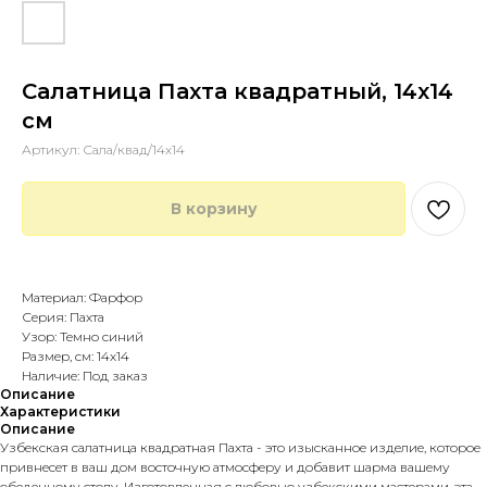
Салатница Пахта квадратный, 14х14
см
Артикул:
Сала/квад/14х14
В корзину
Купить в 1 клик
Материал: Фарфор
Серия: Пахта
Узор: Темно синий
Размер, см: 14х14
Наличие: Под заказ
Описание
Характеристики
Описание
Узбекская салатница квадратная Пахта - это изысканное изделие, которое
привнесет в ваш дом восточную атмосферу и добавит шарма вашему
обеденному столу. Изготовленная с любовью узбекскими мастерами, эта