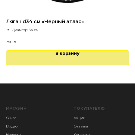
Ляган d34 см «Черный атлас»
Са
Диаметр: 34 см
750
р.
В корзину
МАГАЗИН
ПОКУПАТЕЛЮ
О нас
Акции
Видео
Отзывы
Новости
Контакты