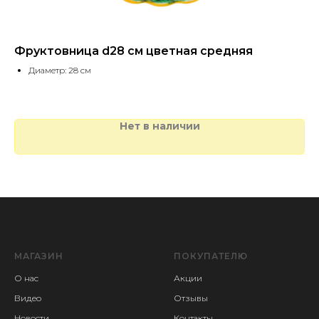
Фруктовница d28 см цветная средняя
Са
Диаметр: 28 см
Нет в наличии
МАГАЗИН
ПОКУПАТЕЛЮ
О нас
Акции
Видео
Отзывы
Новости
Контакты