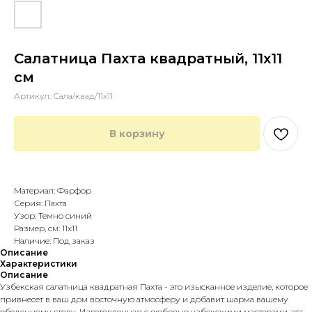
Салатница Пахта квадратный, 11х11
см
Артикул:
Сала/квад/11х11
В корзину
Купить в 1 клик
Материал: Фарфор
Серия: Пахта
Узор: Темно синий
Размер, см: 11х11
Наличие: Под заказ
Описание
Характеристики
Описание
Узбекская салатница квадратная Пахта - это изысканное изделие, которое
привнесет в ваш дом восточную атмосферу и добавит шарма вашему
обеденному столу. Изготовленная с любовью узбекскими мастерами, эта