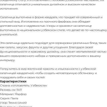
салатница отличается уникальным дизайном и высоким качеством
исполнения.
Салатница выполнена в форме квадрата, что придает ей современный и
стильный вид. Изготовлена из прочного фарфора, она обладает
долговечностью и надежностью. Узоры и орнамент на салатнице
выполнены в национальном узбекском стиле, что делает ее по-настоящему
уникальной.
Эта салатница идеально подойдет для сервировки различных блюд, таких
как салаты, закуски, фрукты и другие угощения. Благодаря своей
функциональности и красивому дизайну, она станет неотъемлемой частью
вашего сервировочного набора и прекрасным дополнением к вашему
интерьеру.
Погрузитесь в мир восточной красоты и изысканности с узбекской
салатницей квадратной, чтобы создать неповторимую обстановку и
порадовать себя и своих гостей.
Характеристики
Страна изготовитель: Узбекистан
Размер, см: 11х11
Материал: Фарфор
Серия: Пахта
Узор: Темно синий
Вид посуды: Столовая