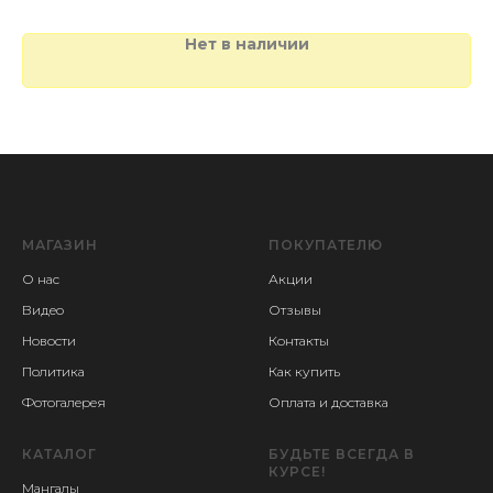
Объем: 800 мл
Цвет: Разноцветный
Нет в наличии
МАГАЗИН
ПОКУПАТЕЛЮ
О нас
Акции
Видео
Отзывы
Новости
Контакты
Политика
Как купить
Фотогалерея
Оплата и доставка
КАТАЛОГ
БУДЬТЕ ВСЕГДА В
КУРСЕ!
Мангалы