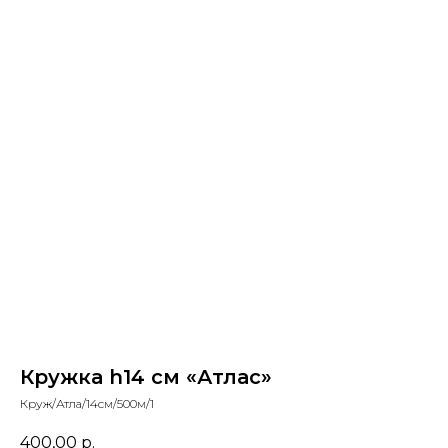
Кружка h14 см «Атлас»
Круж/Атла/14см/500м/1
400,00
р.