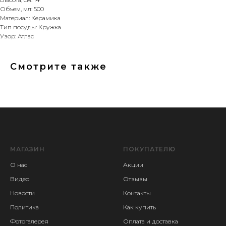
Объем, мл: 500
Материал: Керамика
Тип посуды: Кружка
Узор: Атлас
Смотрите также
МАГАЗИН
ПОКУПАТЕЛЮ
О нас
Акции
Видео
Отзывы
Новости
Контакты
Политика
Как купить
Фотогалерея
Оплата и доставка