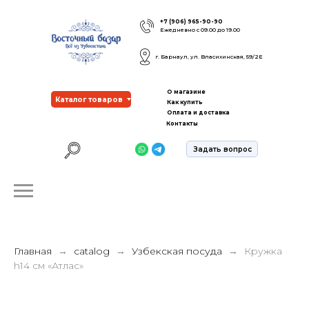
+7 (906) 965-90-90
Ежедневно с 09.00 до 19.00
г. Барнаул, ул. Власихинская, 59/2Е
О магазине
Каталог товаров
Как купить
Оплата и доставка
Контакты
Задать вопрос
Главная
catalog
Узбекская посуда
Кружка
h14 см «Атлас»