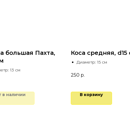
а большая Пахта,
Коса средняя, d15
см
Диаметр: 15 см
етр: 13 см
250
р.
т в наличии
В корзину