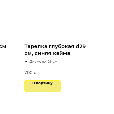
 см
Тарелка глубокая d29
см, синяя кайма
Диаметр: 29 см
700
р.
В корзину