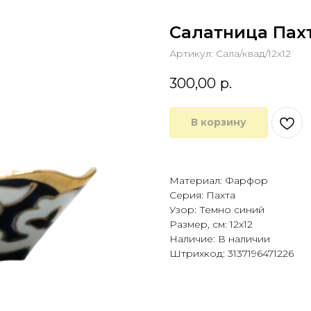
Салатница Пахта
Артикул:
Сала/квад/12х12
300,00
р.
В корзину
Купить в 1 клик
Материал: Фарфор
Серия: Пахта
Узор: Темно синий
Размер, см: 12х12
Наличие: В наличии
Штрихкод: 3137196471226