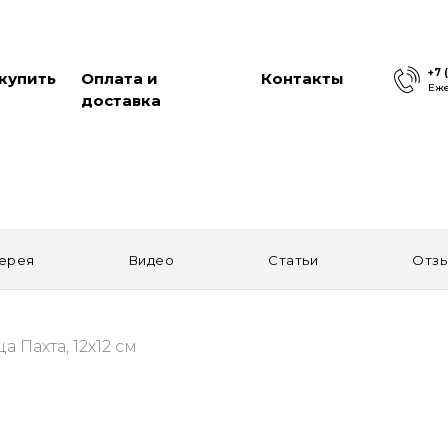
+7 
 купить
Оплата и
Контакты
Еже
доставка
ерея
Видео
Статьи
Отз
а Пахта, 12х12 см