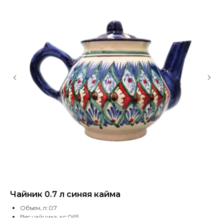
Чайник 0.7 л синяя кайма
Та
Объем, л: 0.7
Вес чайника, кг: 0.65