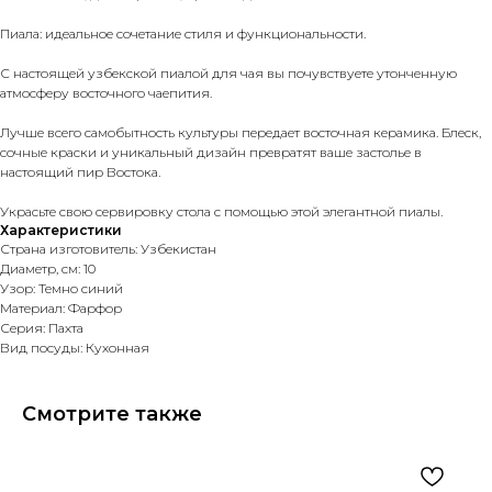
Пиала: идеальное сочетание стиля и функциональности.
С настоящей узбекской пиалой для чая вы почувствуете утонченную
атмосферу восточного чаепития.
Лучше всего самобытность культуры передает восточная керамика. Блеск,
сочные краски и уникальный дизайн превратят ваше застолье в
настоящий пир Востока.
Украсьте свою сервировку стола с помощью этой элегантной пиалы.
Характеристики
Страна изготовитель: Узбекистан
Диаметр, см: 10
Узор: Темно синий
Материал: Фарфор
Серия: Пахта
Вид посуды: Кухонная
Смотрите также