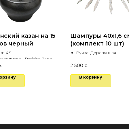
нский казан на 15
Шампуры 40х1,6 с
ов черный
(комплект 10 шт)
кг: 4.9
Ручка: Деревянная
зводитель: Rashko Baba
компании из 10-14 человек
.
2 500
р.
корзину
В корзину