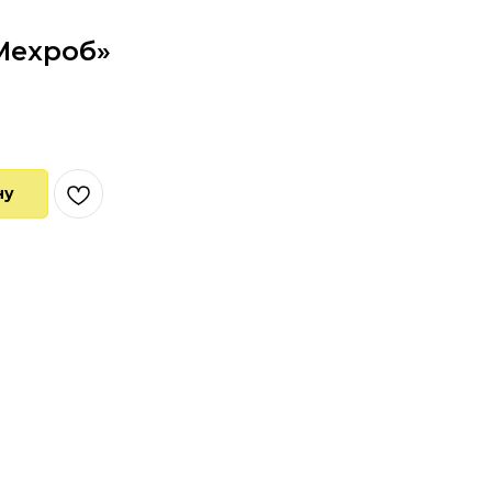
Мехроб»
ну