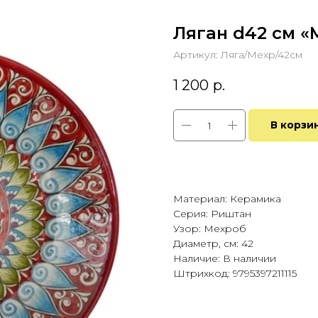
Ляган d42 см «
Артикул:
Ляга/Мехр/42см
1 200
р.
В корзи
Купить в 1 клик
Материал: Керамика
Серия: Риштан
Узор: Мехроб
Диаметр, см: 42
Наличие: В наличии
Штрихкод: 9795397211115