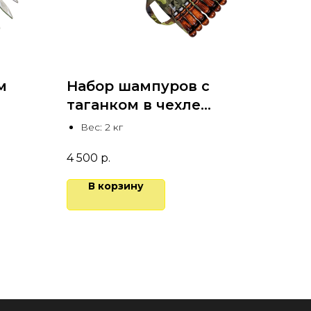
м
Набор шампуров с
таганком в чехле
40х1,2 см
Вес: 2 кг
4 500
р.
В корзину