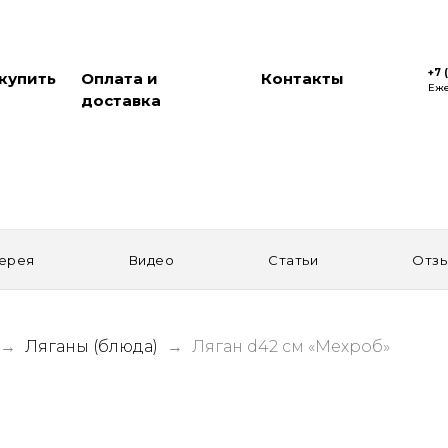
+7 
 купить
Оплата и
Контакты
Еже
доставка
ерея
Видео
Статьи
Отз
Ляганы (блюда)
Ляган d42 см «Мехроб»