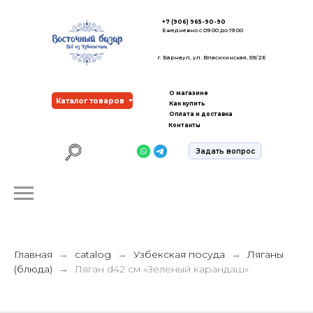
+7 (906) 965-90-90
Ежедневно с 09.00 до 19.00
г. Барнаул, ул. Власихинская, 59/2Е
О магазине
Каталог товаров
Как купить
Оплата и доставка
Контакты
Задать вопрос
Главная
catalog
Узбекская посуда
Ляганы
(блюда)
Ляган d42 см «Зеленый карандаш»