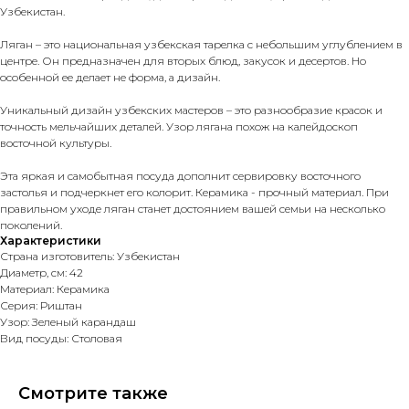
Узбекистан.
Ляган – это национальная узбекская тарелка с небольшим углублением в
центре. Он предназначен для вторых блюд, закусок и десертов. Но
особенной ее делает не форма, а дизайн.
Уникальный дизайн узбекских мастеров – это разнообразие красок и
точность мельчайших деталей. Узор лягана похож на калейдоскоп
восточной культуры.
Эта яркая и самобытная посуда дополнит сервировку восточного
застолья и подчеркнет его колорит. Керамика - прочный материал. При
правильном уходе ляган станет достоянием вашей семьи на несколько
поколений.
Характеристики
Страна изготовитель: Узбекистан
Диаметр, см: 42
Материал: Керамика
Серия: Риштан
Узор: Зеленый карандаш
Вид посуды: Столовая
Смотрите также