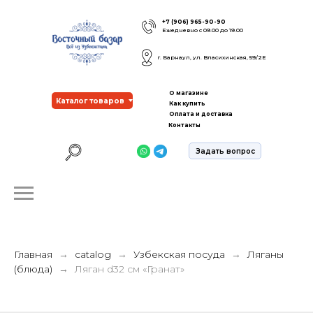
+7 (906) 965-90-90
Ежедневно с 09.00 до 19.00
г. Барнаул, ул. Власихинская, 59/2Е
О магазине
Каталог товаров
Как купить
Оплата и доставка
Контакты
Задать вопрос
Главная
catalog
Узбекская посуда
Ляганы
(блюда)
Ляган d32 см «Гранат»