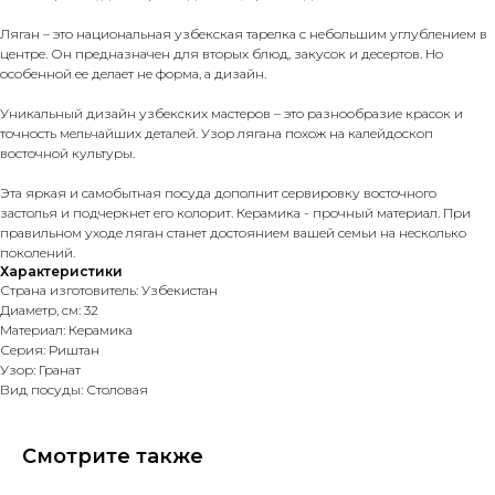
Ляган – это национальная узбекская тарелка с небольшим углублением в
центре. Он предназначен для вторых блюд, закусок и десертов. Но
особенной ее делает не форма, а дизайн.
Уникальный дизайн узбекских мастеров – это разнообразие красок и
точность мельчайших деталей. Узор лягана похож на калейдоскоп
восточной культуры.
Эта яркая и самобытная посуда дополнит сервировку восточного
застолья и подчеркнет его колорит. Керамика - прочный материал. При
правильном уходе ляган станет достоянием вашей семьи на несколько
поколений.
Характеристики
Страна изготовитель: Узбекистан
Диаметр, см: 32
Материал: Керамика
Серия: Риштан
Узор: Гранат
Вид посуды: Столовая
Смотрите также