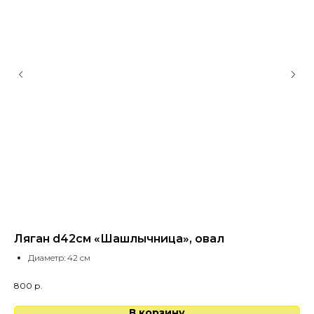
Ляган d42см «Шашлычница», овал
Ля
Диаметр: 42 см
800
р.
В корзину