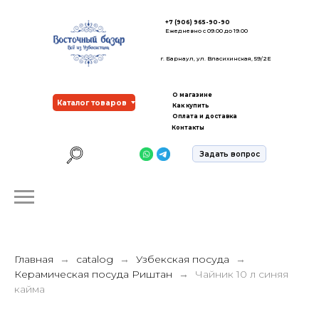
+7 (906) 965-90-90
Ежедневно с 09.00 до 19.00
г. Барнаул, ул. Власихинская, 59/2Е
О магазине
Каталог товаров
Как купить
Оплата и доставка
Контакты
Задать вопрос
Главная
catalog
Узбекская посуда
Керамическая посуда Риштан
Чайник 10 л синяя
кайма