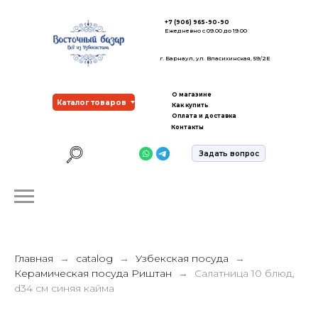
+7 (906) 965-90-90
Ежедневно с 09.00 до 19.00
г. Барнаул, ул. Власихинская, 59/2Е
О магазине
Каталог товаров
Как купить
Оплата и доставка
Контакты
Задать вопрос
Главная
catalog
Узбекская посуда
Керамическая посуда Риштан
Салатница 10 блюд,
d34 см синяя кайма