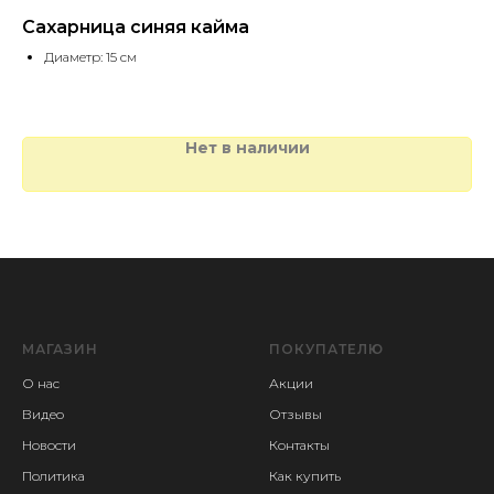
Сахарница синяя кайма
Са
Диаметр: 15 см
Нет в наличии
МАГАЗИН
ПОКУПАТЕЛЮ
О нас
Акции
Видео
Отзывы
Новости
Контакты
Политика
Как купить