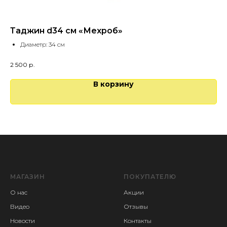
Таджин d34 см «Мехроб»
Та
Диаметр: 34 см
2 500
р.
45
В корзину
МАГАЗИН
ПОКУПАТЕЛЮ
О нас
Акции
Видео
Отзывы
Новости
Контакты