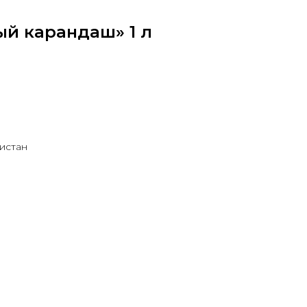
ый карандаш» 1 л
кистан