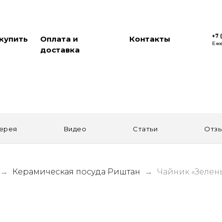
+7 
 купить
Оплата и
Контакты
Еже
доставка
ерея
Видео
Статьи
Отз
Керамическая посуда Риштан
Чайник «Зелены