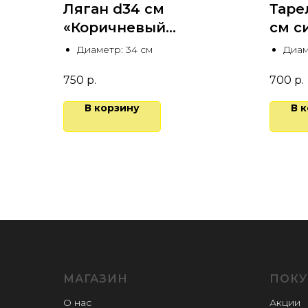
Ляган d34 см
Таре
«Коричневый
см с
карандаш»
Диаметр: 34 см
Диам
750
р.
700
р.
В корзину
В 
МАГАЗИН
ПОКУ
О нас
Акции