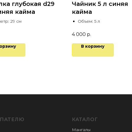
лка глубокая d29
Чайник 5 л синяя
иняя кайма
кайма
етр: 29 см
Объем: 5 л
4 000
р.
корзину
В корзину
ПАТЕЛЮ
КАТАЛОГ
Мангалы