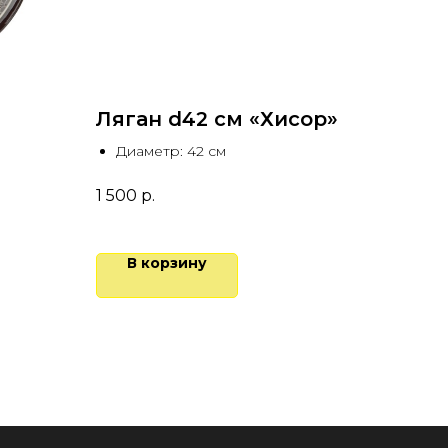
Ляган d42 см «Хисор»
Диаметр: 42 см
1 500
р.
В корзину