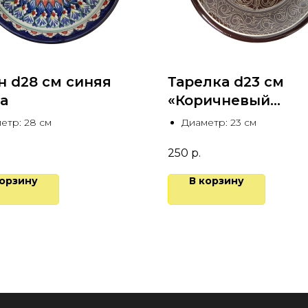
н d28 см синяя
Тарелка d23 см
а
«Коричневый
карандаш»
етр: 28 см
Диаметр: 23 см
250
р.
корзину
В корзину