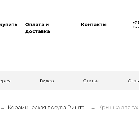
+7 
 купить
Оплата и
Контакты
Еже
доставка
ерея
Видео
Статьи
Отз
Керамическая посуда Риштан
Крышка для та