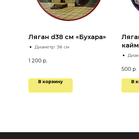
Ляган d38 см «Бухара»
Ляга
кайм
Диаметр: 38 см
Диам
1 200
р.
500
р.
В корзину
В 