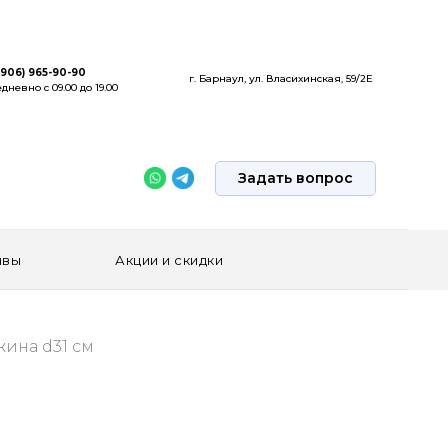
(906) 965-90-90
г. Барнаул, ул. Власихинская, 59/2Е
дневно с 09.00 до 19.00
Задать вопрос
ывы
Акции и скидки
жина d31 см