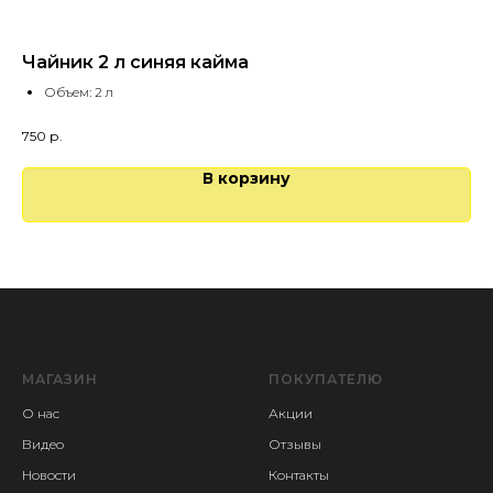
Чайник 2 л синяя кайма
Пи
Объем: 2 л
750
р.
В корзину
МАГАЗИН
ПОКУПАТЕЛЮ
О нас
Акции
Видео
Отзывы
Новости
Контакты