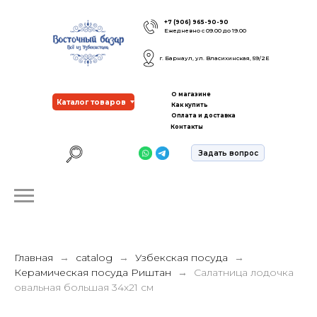
+7 (906) 965-90-90
Ежедневно с 09.00 до 19.00
г. Барнаул, ул. Власихинская, 59/2Е
О магазине
Каталог товаров
Как купить
Оплата и доставка
Контакты
Задать вопрос
Главная
catalog
Узбекская посуда
Керамическая посуда Риштан
Салатница лодочка
овальная большая 34х21 см