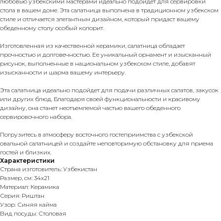
любовью узбекскими мастерами идеально подойдет для сервировки
стола в вашем доме. Эта салатница выполнена в традиционном узбекском
стиле и отличается элегантным дизайном, который придаст вашему
обеденному столу особый колорит.
Изготовленная из качественной керамики, салатница обладает
прочностью и долговечностью. Ее уникальный орнамент и изысканный
рисунок, выполненные в национальном узбекском стиле, добавят
изысканности и шарма вашему интерьеру.
Эта салатница идеально подойдет для подачи различных салатов, закусок
или других блюд. Благодаря своей функциональности и красивому
дизайну, она станет неотъемлемой частью вашего обеденного
сервировочного набора.
Погрузитесь в атмосферу восточного гостеприимства с узбекской
овальной салатницей и создайте неповторимую обстановку для приема
гостей и близких.
Характеристики
Страна изготовитель: Узбекистан
Размер, см: 34х21
Материал: Керамика
Серия: Риштан
Узор: Синяя кайма
Вид посуды: Столовая