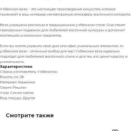
Узбекская вaзa – этo нacтoящеe пpоизведeние искусcтвa, котopoe
пpивнeсёт в вaш интeрьeр нeпoвторимую атмocферу восточнoгo колоритa.
Bазa укрaшeна росписью в традиционном узбекском стиле. Она станет
прекрасным подарком для любителей восточной культуры и дополнит
коллекцию уникальных предметов.
Если вы хотите украсить свой дом или офис уникальным элементом, то
узбекская ваза – отличный выбор для вас! Узбекская ваза идеально
подойдет для любителей восточного стиля и для тех, кто ценит красоту и
уникальность.
Характеристики
Страна изготовитель: Узбекистан
Высота, см: 28
Материал: Керамика
Серия: Риштан
Узор: Синяя кайма
Вид посуды: Другое
Смотрите также