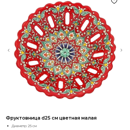
Фруктовница d25 см цветная малая
К
Диаметр: 25 см