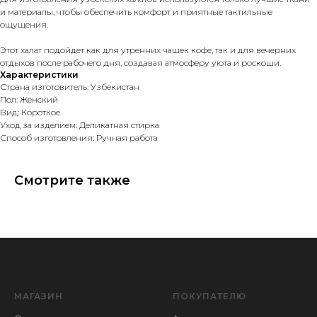
и материалы, чтобы обеспечить комфорт и приятные тактильные
ощущения.
Этот халат подойдет как для утренних чашек кофе, так и для вечерних
отдыхов после рабочего дня, создавая атмосферу уюта и роскоши.
Характеристики
Страна изготовитель: Узбекистан
Пол: Женский
Вид: Короткое
Уход за изделием: Деликатная стирка
Способ изготовления: Ручная работа
Смотрите также
МАГАЗИН
ПОКУПАТЕЛЮ