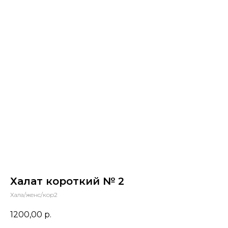
Халат короткий № 2
Хала/женс/кор2
1200,00
р.