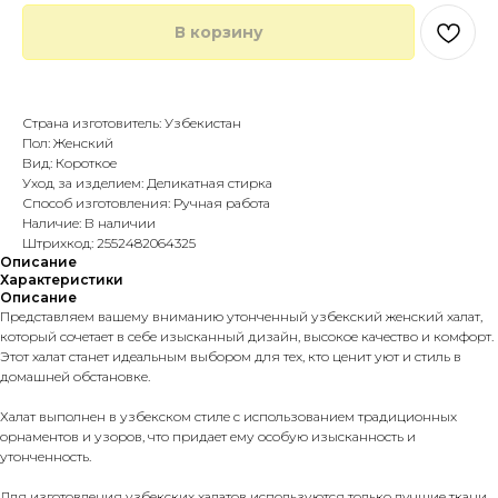
В корзину
Купить в 1 клик
Страна изготовитель: Узбекистан
Пол: Женский
Вид: Короткое
Уход за изделием: Деликатная стирка
Способ изготовления: Ручная работа
Наличие: В наличии
Штрихкод: 2552482064325
Описание
Характеристики
Описание
Представляем вашему вниманию утонченный узбекский женский халат,
который сочетает в себе изысканный дизайн, высокое качество и комфорт.
Этот халат станет идеальным выбором для тех, кто ценит уют и стиль в
домашней обстановке.
Халат выполнен в узбекском стиле с использованием традиционных
орнаментов и узоров, что придает ему особую изысканность и
утонченность.
Для изготовления узбекских халатов используются только лучшие ткани