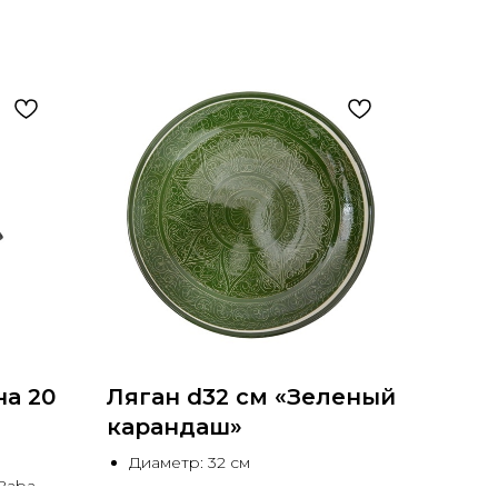
на 20
Ляган d32 см «Зеленый
карандаш»
Диаметр: 32 см
Baba