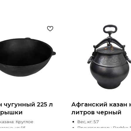
н чугунный 225 л
Афганский казан 
крышки
литров черный
казана: Круглое
Вес, кг: 5.7
азана, кг: 95
Производитель: Rashko 