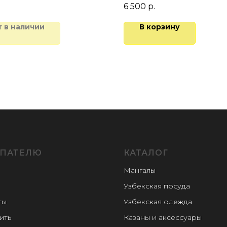
на казана, см: 39
Для компании из 15-19 че
6 500
р.
т в наличии
В корзину
ПАТЕЛЮ
КАТАЛОГ
Мангалы
Узбекская посуда
ты
Узбекская одежда
ить
Казаны и аксессуары