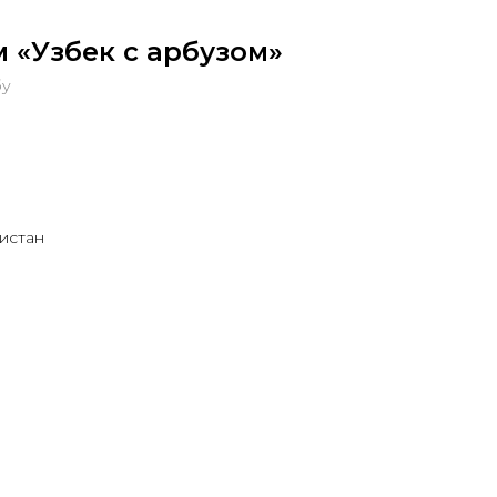
м «Узбек с арбузом»
бу
кистан