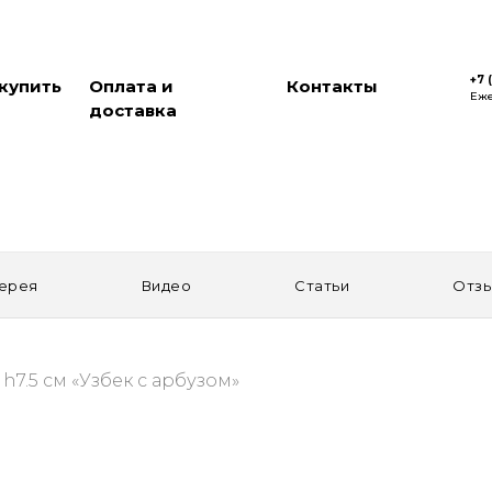
+7 
 купить
Оплата и
Контакты
Еже
доставка
ерея
Видео
Статьи
Отз
h7.5 см «Узбек с арбузом»