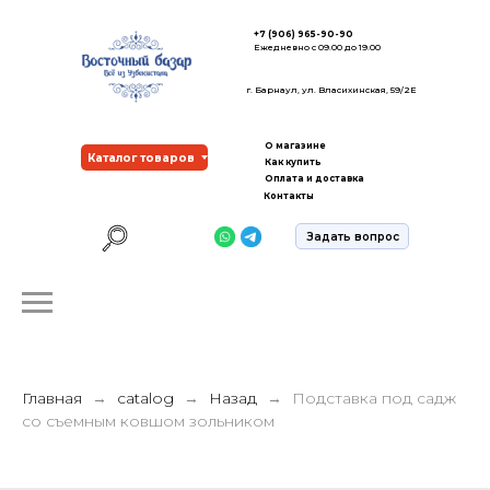
+7 (906) 965-90-90
Ежедневно с 09.00 до 19.00
г. Барнаул, ул. Власихинская, 59/2Е
О магазине
Каталог товаров
Как купить
Оплата и доставка
Контакты
Задать вопрос
Главная
catalog
Назад
Подставка под садж
со съемным ковшом зольником