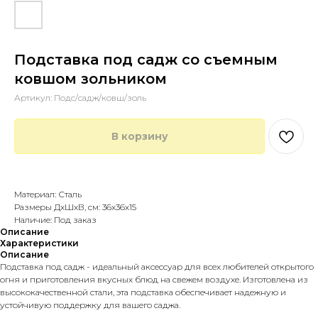
Подставка под садж со съемным
ковшом зольником
Артикул:
Подс/садж/ковш/золь
В корзину
Купить в 1 клик
Материал: Сталь
Размеры ДхШхВ, см: 36х36х15
Наличие: Под заказ
Описание
Характеристики
Описание
Подставка под садж - идеальный аксессуар для всех любителей открытого
огня и приготовления вкусных блюд на свежем воздухе. Изготовлена из
высококачественной стали, эта подставка обеспечивает надежную и
устойчивую поддержку для вашего саджа.