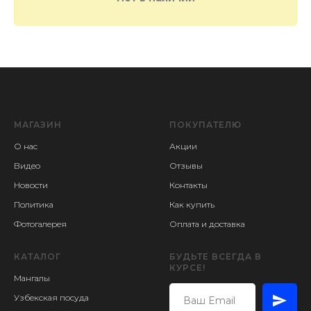
МАГАЗИН
ПОКУПАТЕЛЮ
О нас
Акции
Видео
Отзывы
Новости
Контакты
Политика
Как купить
Фотогалерея
Оплата и доставка
КАТАЛОГ
БУДЬТЕ ВСЕГДА В
КУРСЕ!
Мангалы
Узбекская посуда