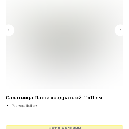
Салатница Пахта квадратный, 11х11 см
Ва
Размер: 11х11 см
1 
Нет в наличии