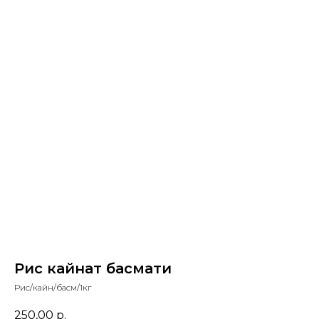
Рис кайнат басмати
Рис/кайн/басм/1кг
250,00
р.