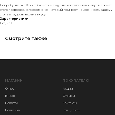
Попробуйте рис Кайнат басмати и ощутите неповторимый вкус и аромат
этого превосходного сорта риса, который принесет изысканность вашему
столу и радость вашему вкусу!
Характеристики
Вес, кг: 1
Смотрите также
МАГАЗИН
ПОКУПАТЕЛЮ
О нас
Акции
Видео
Отзывы
Новости
Контакты
Политика
Как купить