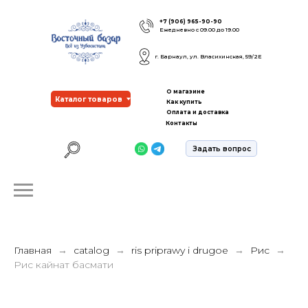
+7 (906) 965-90-90
Ежедневно с 09.00 до 19.00
г. Барнаул, ул. Власихинская, 59/2Е
О магазине
Каталог товаров
Как купить
Оплата и доставка
Контакты
Задать вопрос
Главная
catalog
ris priprawy i drugoe
Рис
Рис кайнат басмати