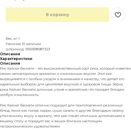
В корзину
Купить в 1 клик
Вес, кг: 1
Наличие: В наличии
Штрихкод: 9159398987323
Описание
Характеристики
Описание
Рис Кайнат басмати – это высококачественный сорт риса, который известен
своим неповторимым ароматом и изысканным вкусом. Этот рис
выращивается с особым уходом и вниманием к качеству, что делает его
идеальным выбором для ценителей вкусной и здоровой пищи. Зерна
риса Кайнат басмати длинные, узкие и ароматные, что придает блюдам
особую изысканность.
Рис Кайнат басмати отлично подходит для приготовления различных
блюд, таких как пилав, карри, суши, салаты и другие. Благодаря своему
утонченному вкусу и аромату, этот рис станет отличным дополнением к
вашему столу и порадует вас и ваших близких настоящим
гастрономическим удовольствием.