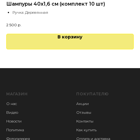
Шампуры 40х1,6 см (комплект 10 шт)
Ля
Ручка: Деревянная
2 500
р.
1 5
В корзину
МАГАЗИН
ПОКУПАТЕЛЮ
О нас
Акции
Видео
Отзывы
Новости
Контакты
Политика
Как купить
Фотогалерея
Оплата и доставка