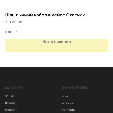
Шашлычный набор в кейсе Охотник
Ва
Вес: 9 кг
11 000
р.
1 
Нет в наличии
МАГАЗИН
ПОКУПАТЕЛЮ
О нас
Акции
Видео
Отзывы
Новости
Контакты