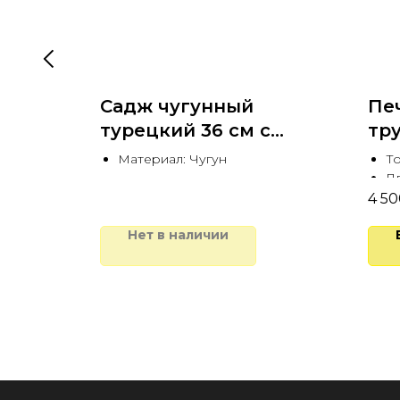
Садж чугунный
Пе
азана
турецкий 36 см с
тру
подставкой
Материал: Чугун
То
Дл
4 50
Нет в наличии