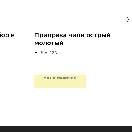
ор в
Приправа чили острый
Ва
молотый
В
Вес: 120 г
1 0
Нет в наличии