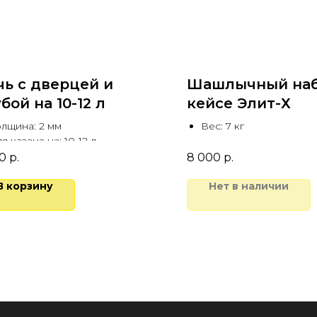
чь с дверцей и
Шашлычный наб
бой на 10-12 л
кейсе Элит-Х
лщина: 2 мм
Вес: 7 кг
я казана на: 10-12 л
0
р.
8 000
р.
В корзину
Нет в наличии