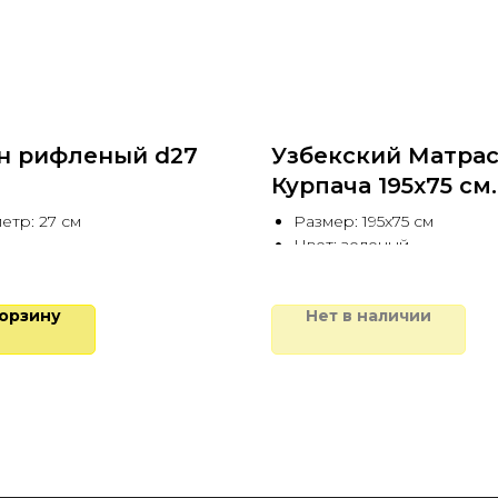
н рифленый d27
Узбекский Матра
Курпача 195х75 см
зеленый
етр: 27 см
Размер: 195х75 см
Цвет: зеленый
корзину
Нет в наличии