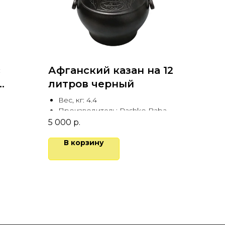
с
Афганский казан на 12
литров черный
Вес, кг: 4.4
Производитель: Rashko Baba
Для компании из 7-10 человек
5 000
р.
В корзину