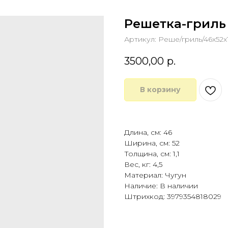
Решетка-гриль 
Артикул:
Реше/гриль/46х52х1
3500,00
р.
В корзину
Купить в 1 клик
Длина, см: 46
Ширина, см: 52
Толщина, см: 1,1
Вес, кг: 4,5
Материал: Чугун
Наличие: В наличии
Штрихкод: 3979354818029