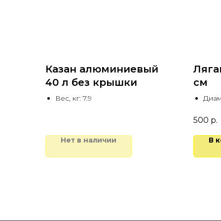
Казан алюминиевый
Ляга
40 л без крышки
см
Вес, кг: 7.9
Диам
500
р.
Нет в наличии
В 