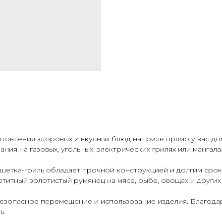
товления здоровых и вкусных блюд на гриле прямо у вас дом
ия на газовых, угольных, электрических грилях или мангала
ешетка-гриль обладает прочной конструкцией и долгим сро
титный золотистый румянец на мясе, рыбе, овощах и других
езопасное перемещение и использование изделия. Благодар
ь.