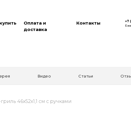
+7 
 купить
Оплата и
Контакты
Еже
доставка
ерея
Видео
Статьи
Отз
гриль 46х52х1,1 см с ручками