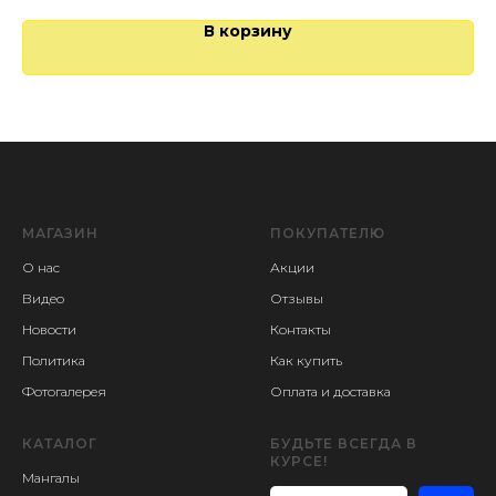
В корзину
МАГАЗИН
ПОКУПАТЕЛЮ
О нас
Акции
Видео
Отзывы
Новости
Контакты
Политика
Как купить
Фотогалерея
Оплата и доставка
КАТАЛОГ
БУДЬТЕ ВСЕГДА В
КУРСЕ!
Мангалы