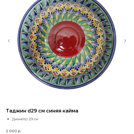
Таджин d29 см синяя кайма
П
Диаметр: 29 см
2 000
р.