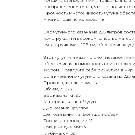
Толщина стенок в 11 мм и толщина дна в
распределение тепла, что позволяет го
Прочность и устойчивость чугуна обесп
многие годы использования.
Вес чугунного казана на 225 литров соста
конструкции и высоком качестве материа
см, а с ручками – 108 см, обеспечивая у
Этот чугунный казан станет незаменим
обеспечивая возможность приготовлени
вкусом. Позвольте себе окунуться в ми
оригинального чугунного казана на 225 
Производитель: Наманган
Объем, л: 225
Вес казана, кг: 95
Материал казана: Чугун
Дно казана: Круглое
Для компании из: Большой объем
Толщина стенок, мм: 11
Толщина дна, мм: 13
Глубина, см: 39