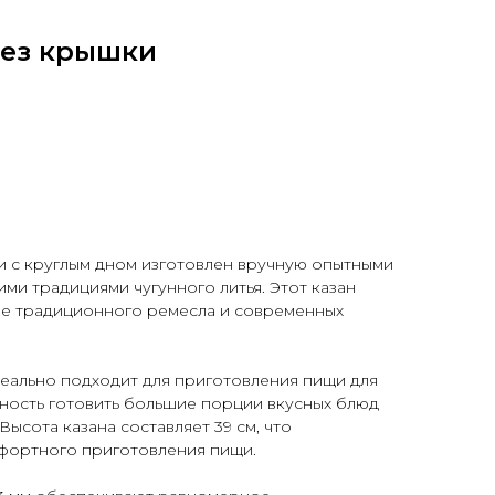
без крышки
ки с круглым дном изготовлен вручную опытными
ими традициями чугунного литья. Этот казан
ие традиционного ремесла и современных
деально подходит для приготовления пищи для
ность готовить большие порции вкусных блюд
ысота казана составляет 39 см, что
мфортного приготовления пищи.