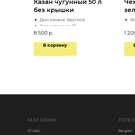
с
Казан чугунный 50 л
Че
без крышки
зе
Дно казана: Круглое
Ве
Вес казана, кг: 31
Глубина казана, см: 29
8 500
р.
1 20
В корзину
МАГАЗИН
ПОКУ
О нас
Акции