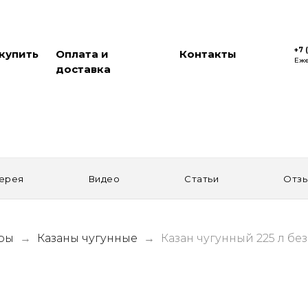
+7 
 купить
Оплата и
Контакты
Еже
доставка
ерея
Видео
Статьи
Отз
ары
Казаны чугунные
Казан чугунный 225 л бе