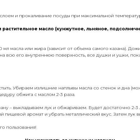
слоем и прокаливание посуды при максимальной температур
растительное масло (кунжутное, льняное, подсолнечн
0 мл масла или жира (зависит от объема самого казана). Дож
а всю его внутреннюю поверхность, все душки и ушки, пока
остыть. Убираем излишние наплывы масла со стенок и дна (
едуру обжига с маслом 2-3 раза.
ану – выкладываем лук и обжариваем. Будет достаточно 2-3
ый пищевой аромат и убрать металлический вкус. Затем лук 
го пользования!