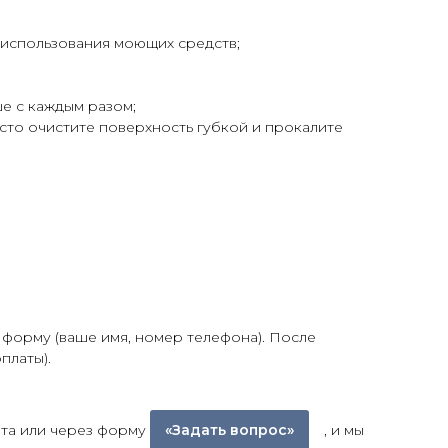
 использования моющих средств;
ше с каждым разом;
росто очистите поверхность губкой и прокалите
 форму (ваше имя, номер телефона). После
платы).
йта или через форму
«Задать вопрос»
, и мы