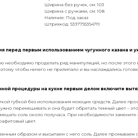
Ширина без ручек, см: 103
Ширина с ручками, см: 108
Наличие: Под заказ
Штрихкод: 5337755354719
я перед первым использованием чугунного казана и у
ию необходимо проделать ряд манипуляций, но после этого
оэтому чтобы ничего не прилипало и вы наслаждались готовк
ой процедуры на кухне первым делом включите вытяж
кой губкой без использования моющих средств. Далее просу
нужно перемешивать и она будет обретать темный цвет – это
 мешать соль около получаса. При необходимости замените
графитовый цвет.
твенным образом и высыпаем с него соль. Далее промываем 