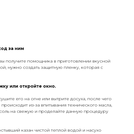
ход за ним
 вы получите помощника в приготовлении вкусной
ой, нужно создать защитную пленку, которая с
ку или откройте окно.
шите его на огне или вытрите досуха, после чего
 происходит из-за впитывания технического масла,
 соль на свежую и проделайте данную процедуру
остывший казан чистой теплой водой и насухо