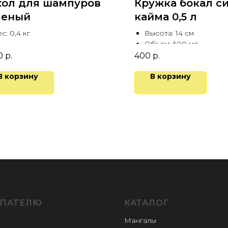
хол для шампуров
Кружка бокал с
леный
кайма 0,5 л
с: 0,4 кг
Высота: 14 см
Объем: 500 мл
0
р.
400
р.
В корзину
В корзину
ПАТЕЛЮ
КАТАЛОГ
Мангалы