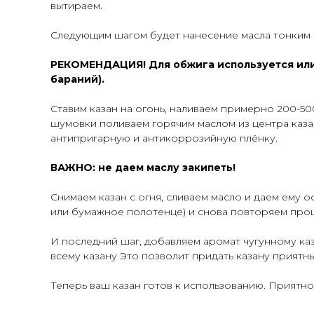
вытираем.
Следующим шагом будет нанесение масла тонким 
РЕКОМЕНДАЦИЯ! Для обжига используется или 
бараний).
Ставим казан на огонь, наливаем примерно 200-50
шумовки поливаем горячим маслом из центра казан
антипригарную и антикоррозийную плёнку.
ВАЖНО: не даем маслу закипеть!
Снимаем казан с огня, сливаем масло и даем ему 
или бумажное полотенце) и снова повторяем проц
И последний шаг, добавляем аромат чугунному каз
всему казану Это позволит придать казану приятн
Теперь ваш казан готов к использованию. Приятно