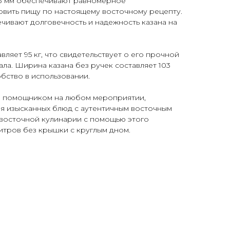
 13 мм обеспечивают равномерное
товить пищу по настоящему восточному рецепту.
ечивают долговечность и надежность казана на
вляет 95 кг, что свидетельствует о его прочной
ла. Ширина казана без ручек составляет 103
добство в использовании.
ым помощником на любом мероприятии,
я изысканных блюд с аутентичным восточным
р восточной кулинарии с помощью этого
литров без крышки с круглым дном.