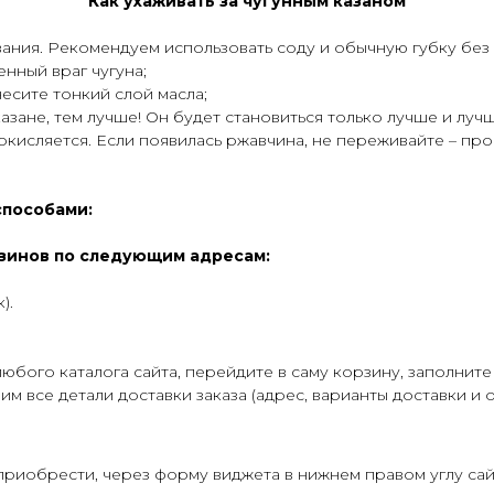
Как ухаживать за чугунным казаном
вания. Рекомендуем использовать соду и обычную губку без
енный враг чугуна;
есите тонкий слой масла;
казане, тем лучше! Он будет становиться только лучше и луч
на окисляется. Если появилась ржавчина, не переживайте – п
способами:
газинов по следующим адресам:
).
юбого каталога сайта, перейдите в саму корзину, заполните
м все детали доставки заказа (адрес, варианты доставки и о
приобрести, через форму виджета в нижнем правом углу са