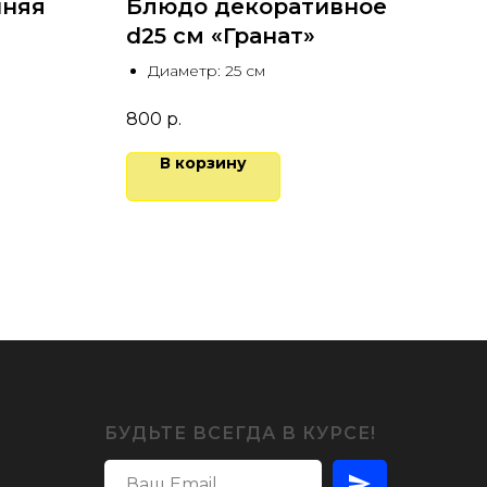
иняя
Блюдо декоративное
Фи
d25 см «Гранат»
с 
Диаметр: 25 см
В
800
р.
В корзину
БУДЬТЕ ВСЕГДА В КУРСЕ!