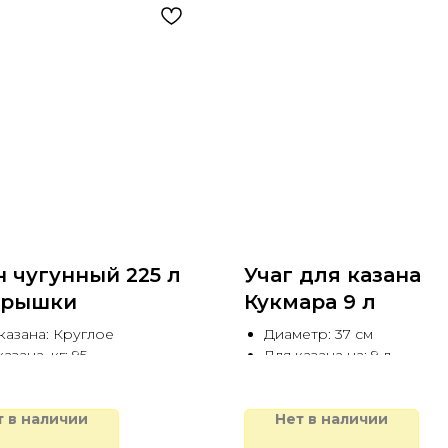
н чугунный 225 л
Учаг для казана
крышки
Кукмара 9 л
казана: Круглое
Диаметр: 37 см
азана, кг: 95
Для казана на: 9 л
на казана, см: 39
т в наличии
Нет в наличии