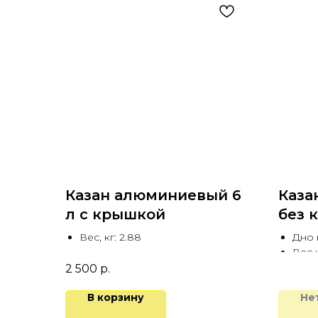
Казан алюминиевый 6
Каза
л с крышкой
без 
Вес, кг: 2.88
Дно 
Вес к
Глуби
2 500
р.
В корзину
Не