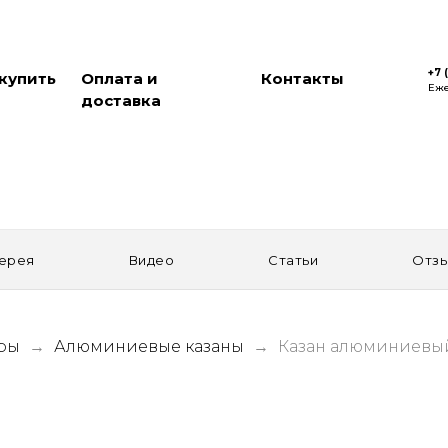
+7 
 купить
Оплата и
Контакты
Еже
доставка
ерея
Видео
Статьи
Отз
ары
Алюминиевые казаны
Казан алюминиевый