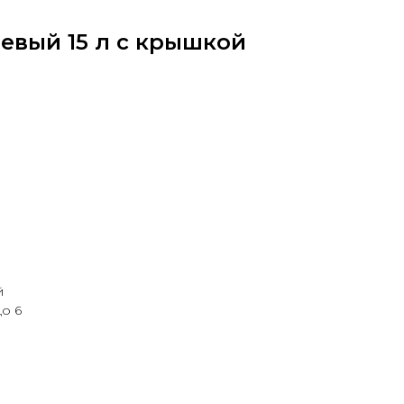
евый 15 л с крышкой
й
до 6