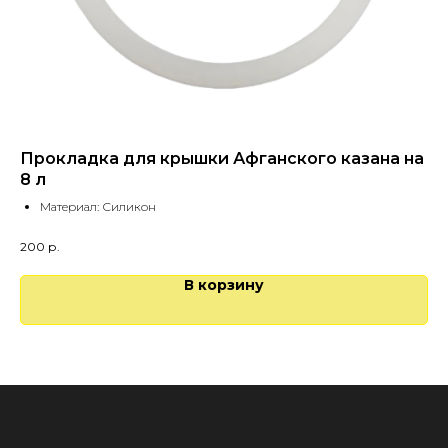
Прокладка для крышки Афганского казана на
Аф
8 л
Материал: Силикон
6 
200
р.
В корзину