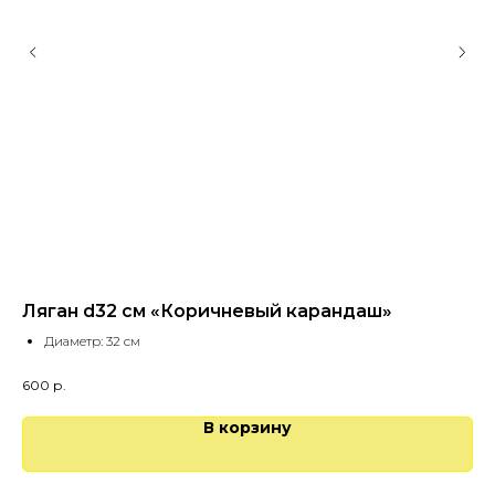
Ляган d32 см «Коричневый карандаш»
Ча
Диаметр: 32 см
600
р.
В корзину