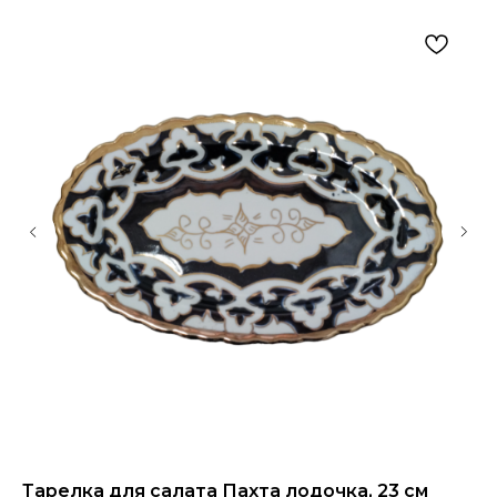
Тарелка для салата Пахта лодочка, 23 см
Аф